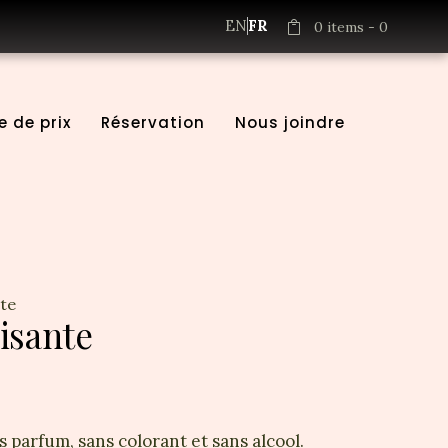
EN
FR
0 items
-
0
e de prix
Réservation
Nous joindre
te
isante
s parfum, sans colorant et sans alcool.