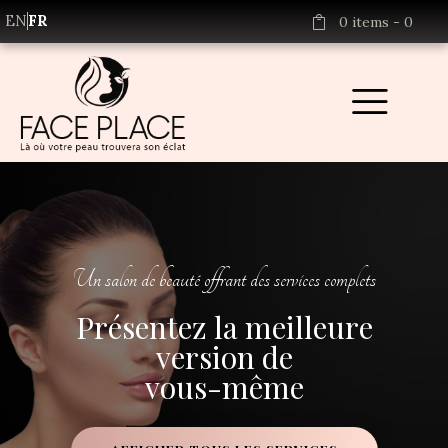
EN
FR
0 items
-
0
U
n
s
a
l
o
n
d
e
b
e
a
u
t
é
o
f
f
r
a
n
t
d
e
s
s
e
r
v
i
c
e
s
c
o
m
p
l
e
t
s
P
r
é
s
e
n
t
e
z
l
a
m
e
i
l
l
e
u
r
e
v
e
r
s
i
o
n
d
e
v
o
u
s
-
m
ê
m
e